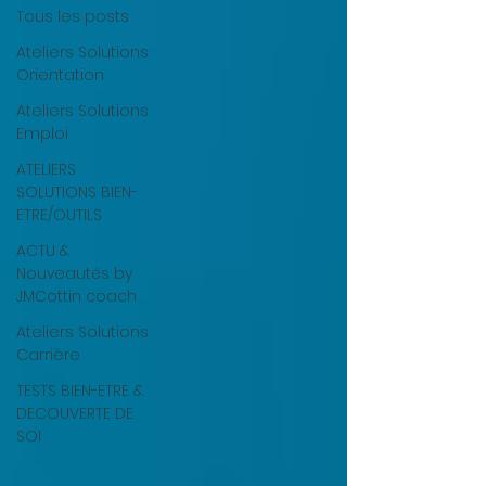
Tous les posts
Ateliers Solutions
Orientation
Ateliers Solutions
Emploi
ATELIERS
SOLUTIONS BIEN-
ETRE/OUTILS
ACTU &
Nouveautés by
JMCottin coach
Ateliers Solutions
Carrière
TESTS BIEN-ETRE &
DECOUVERTE DE
SOI