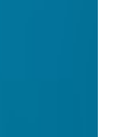
manque de motivation ou de
compétences. C'est souvent un
désalignement intérieur. Vous
reconnaissez-vous dans l'une des
situations qui suivent ? :