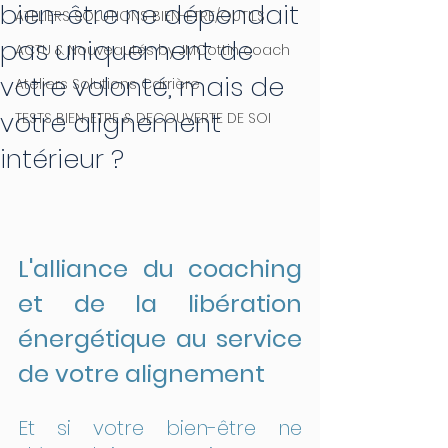
bien-être ne dépendait
ATELIERS SOLUTIONS BIEN-ETRE/OUTILS
pas uniquement de
ACTU & Nouveautés by JMCottin coach
votre volonté, mais de
Ateliers Solutions Carrière
votre alignement
TESTS BIEN-ETRE & DECOUVERTE DE SOI
intérieur ?
L'alliance du coaching 
et de la libération 
énergétique au service 
de votre alignement
Et si votre bien-être ne 