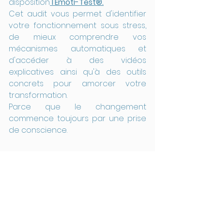
disposition
 l'Émoti-Test®.
Cet audit vous permet d'identifier 
votre fonctionnement sous stress, 
de mieux comprendre vos 
mécanismes automatiques et 
d'accéder à des vidéos 
explicatives ainsi qu'à des outils 
concrets pour amorcer votre 
transformation.
Parce que le changement 
commence toujours par une prise 
de conscience.
Du mode survie au retour à 
soi
Align Coaching Solution® n'a pas 
vocation à vous changer.