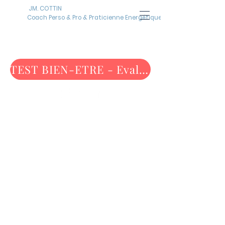
JM. COTTIN
Coach Perso & Pro & Praticienne Energétique
TEST BIEN-ETRE - Evaluez-vous maintenant !
ATELIERS
SOLUTIONS
EMPLOI
"VISION PRO