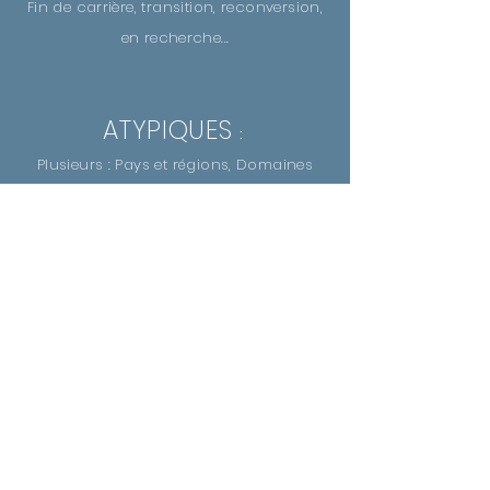
Fin de carrière, transition, reconversion,
en recherche...
ATYPIQUES
:
Plusieurs : Pays et régions, Domaines
d'activités, Types d'activités, Statuts...
Liste non exhaustive : quelle que soit
votre situation, il existe une solution.