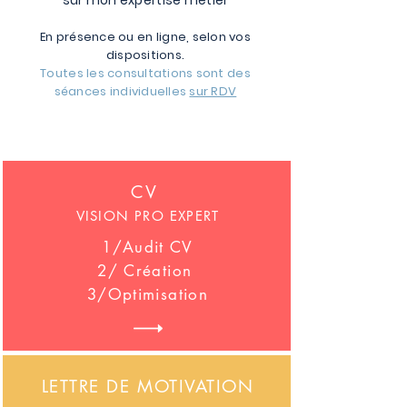
sur mon expertise métier
En présence ou en ligne, selon vos
dispositions​.
Toutes les consultations sont des
séances individuelles
sur RDV
CV
VISION PRO EXPERT
1/Audit CV
2/ Création
3/Optimisation
LETTRE DE MOTIVATION