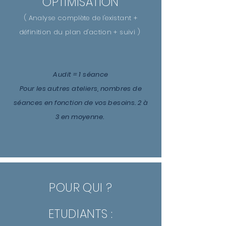
OPTIMISATION
( Analyse complète de l'existant +
définition du plan d'action + suivi )
Audit = 1 séance
Pour les autres ateliers, nombres de
séances en fonction de vos besoins. 2 à
3 en moyenne.
POUR QUI ?
ETUDIANTS :