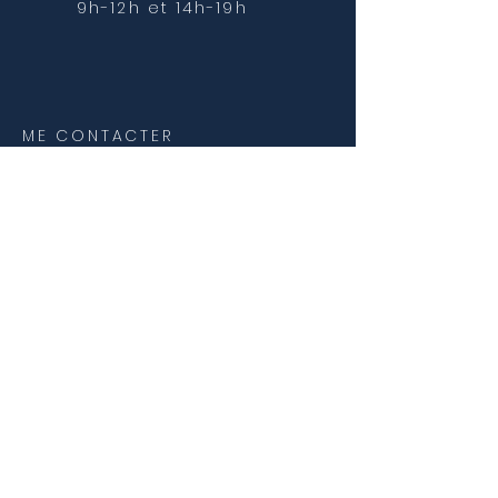
9h-12h et 14h-19h
ME CONTACTER
contact@jmcottincoach.com
T:
07 67 45 35 53