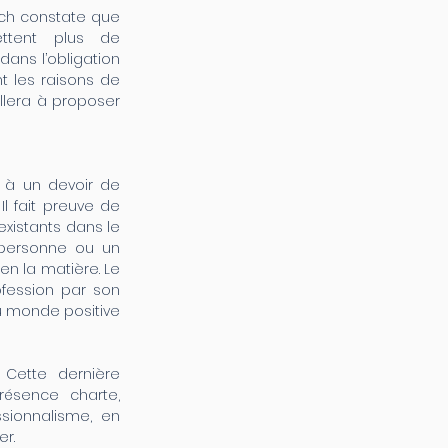
oach constate que
ettent plus de
dans l’obligation
nt les raisons de
illera à proposer
t à un devoir de
l fait preuve de
existants dans le
personne ou un
en la matière. Le
ofession par son
u monde positive
, Cette dernière
résence charte,
ssionnalisme, en
er.