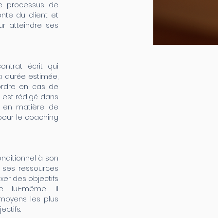
 Le processus de
nte du client et
ur atteindre ses
ntrat écrit qui
a durée estimée,
’ordre en cas de
at est rédigé dans
r en matière de
 pour le coaching
nditionnel à son
t ses ressources
xer des objectifs
 lui-même. Il
moyens les plus
ectifs.