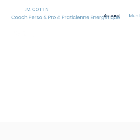
JM. COTTIN
Accueil
Mon 
Coach Perso & Pro & Praticienne Energétique
CHARTE DE DEONTOL