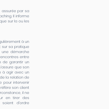
 assurée par sa
hing. Il informe
que sur la ou les
gulièrement à un
nt sur sa pratique
ns une démarche
 rencontres entre
n de garantir un
 s’assure que son
lle à agir avec un
de la relation de
 pour intervenir
réfère son client
constance, il ne
ur en tirer des
 soient d’ordre