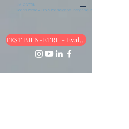
JM. COTTIN
Coach Perso & Pro & Praticienne Energétique
TEST BIEN-ETRE - Evaluez-vous maintenant !
ALIGN
PERFORM®
Aligné
l'humain