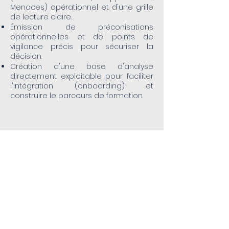
Menaces) opérationnel et d'une grille
de lecture claire.
Émission de préconisations
opérationnelles et de points de
vigilance précis pour sécuriser la
décision.
Création d'une base d'analyse
directement exploitable pour faciliter
l'intégration (onboarding) et
construire le parcours de formation.
Vos bénéfices & valeur
ajoutée durable
Sécurisation totale : Réduction
drastique des risques d'erreurs et des
coûts associés au recrutement.
Regard neutre et expert : Une prise de
décision rapide, fiable, argumentée et
un regard objectif sur vos talents.
Outil RH pérenne : Un support précieux