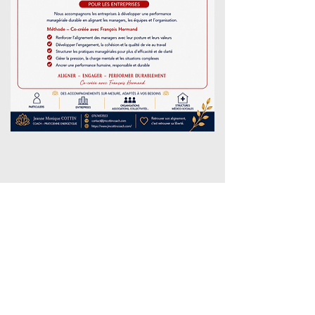
ACCESS
INSIGHT®
Révéler le
potentiel.
Sécuriser les