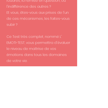
foudres, la remise en question, ou
l'indifférence des autres ?
Et vous, êtes-vous aux prises de l'un
de ces mécanismes, les faites-vous
subir ?
Ce Test très complet, nommé L'
EMOTI-TEST, vous permettra d'évaluer
le niveau de maîtrise de vos
émotions dans tous les domaines
de votre vie.
INTRODUCTION
COMMENT
INTERAGISSEZ-
VOUS ?