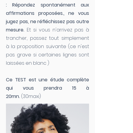
:
Répondez spontanément
aux
affirmations proposées.
, n
e vous
jugez pas, ne réfléchissez pas outre
mesure
.
Et si vous n'arrivez pas à
trancher, passez tout simplement
à la proposition suivante (ce n'est
pas grave si certaines lignes sont
laissées en blanc )
Ce TEST est une étude complète
qui vous prendra 15 à
20mn.
(30maxi)