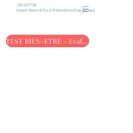
JM. COTTIN
Coach Perso & Pro & Praticienne Energétique
TEST BIEN-ETRE - Evaluez-vous maintenant !