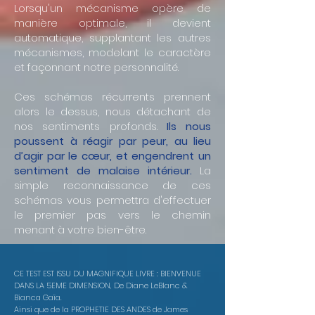
Lorsqu'un mécanisme opère de
manière optimale, il devient
automatique, supplantant les autres
mécanismes, modelant le caractère
et façonnant notre personnalité.
Ces schémas récurrents prennent
alors le dessus, nous détachant de
nos sentiments profonds.
Ils nous
poussent à réagir par peur, au lieu
d’agir par le cœur, et engendrent un
sentiment de malaise intérieur.
La
simple reconnaissance de ces
schémas vous permettra d'effectuer
le premier pas vers le chemin
menant à votre bien-être.
CE TEST EST ISSU DU MAGNIFIQUE LIVRE : BIENVENUE
DANS LA 5EME DIMENSION, De Diane LeBlanc &
Bianca Gaïa.
Ainsi que de la PROPHETIE DES ANDES de James