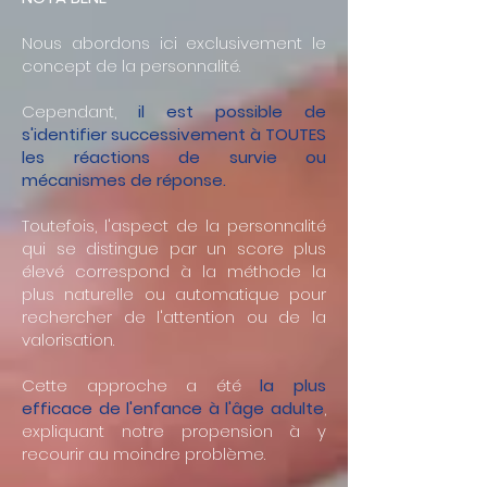
Nous abordons ici exclusivement le
concept de la personnalité.
Cependant,
il est possible de
s'identifier successivement à TOUTES
les réactions de survie ou
mécanismes de réponse.
Toutefois, l'aspect de la personnalité
qui se distingue par un score plus
élevé correspond à la méthode la
plus naturelle ou automatique pour
rechercher de l'attention ou de la
valorisation.
Cette approche a été
la plus
efficace de l'enfance à l'âge adulte
,
expliquant notre propension à y
recourir au moindre problème.