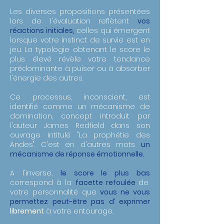
Les diverses propositions présentées
lors de l'évaluation reflètent
vos
réactions initiales,
celles qui émergent
lorsque votre instinct de survie est en
jeu. La typologie obtenant le score le
plus élevé révèle votre tendance
prédominante à puiser ou à absorber
l'énergie des autres.
Ce processus, inconscient, est
identifié comme un mécanisme de
domination, concept introduit par
l'auteur James Redfield dans son
ouvrage intitulé "La prophétie des
Andes". C'est en d'autres mots
un
mécanisme de réponse émotionnelle.
A l'inverse,
le score le plus bas
correspond à la
facette refoulée
de
votre personnalité
que
vous ne vous
permettez peut-être pas d’ exprimer
librement
à votre entourage.