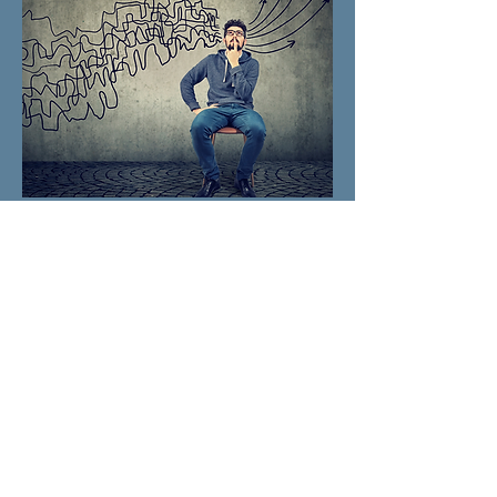
Identifier & neutraliser ses
mécanismes*
* Vos résultats à l'EMOTI-TEST ont mis
en lumière des profils, communément
nommés :
MÉCANISMES par James Redfield.