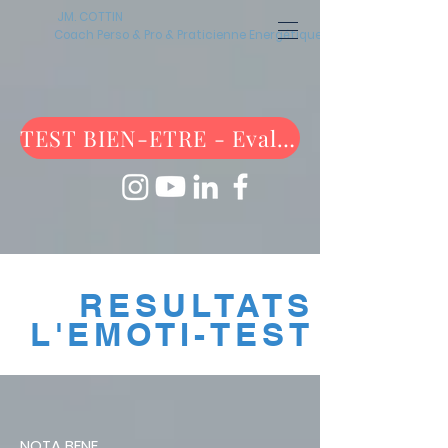
JM. COTTIN
Coach Perso & Pro & Praticienne Energétique
TEST BIEN-ETRE - Evaluez-vous maintenant !
RESULTATS
L'EMOTI-TEST
NOTA BENE