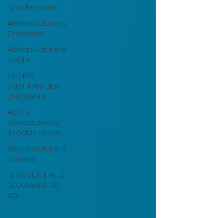
Tous les posts
Ateliers Solutions
Orientation
Ateliers Solutions
Emploi
ATELIERS
SOLUTIONS BIEN-
ETRE/OUTILS
ACTU &
Nouveautés by
JMCottin coach
Ateliers Solutions
Carrière
TESTS BIEN-ETRE &
DECOUVERTE DE
SOI