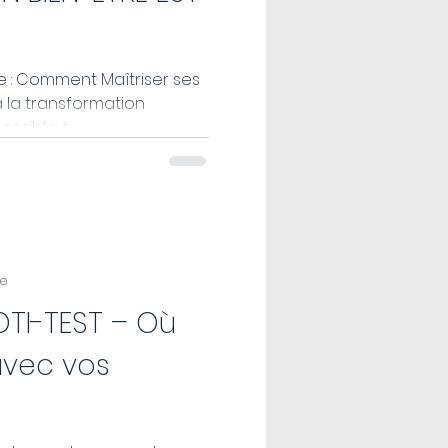
tre : Comment Maîtriser ses
ssible à...
re
OTI-TEST – Où
avec vos