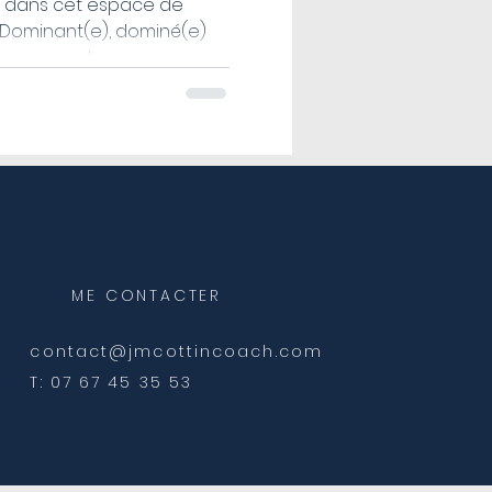
e dans cet espace de
 Dominant(e), dominé(e)
 comment vous...
ME CONTACTER
contact@jmcottincoach.com
T: 07 67 45 35 53