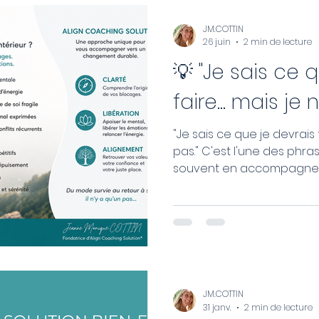
n coach
Ateliers Solutions Carrière
TESTS BIEN-ETRE & 
JM.COTTIN
26 juin
2 min de lecture
💡 "Je sais ce 
faire... mais je 
"Je sais ce que je devrais fa
pas." C'est l'une des phrases que j'entends le plus
souvent en accompagnement. En réa
problème n'est général
motivation ou de compétences. C'est 
désalignement intérieur. Vous reconnaissez-vous
dans l'une des situations qu
JM.COTTIN
31 janv.
2 min de lecture