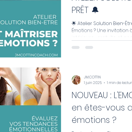
PRÊT 🔔
🌟 Atelier Solution Bien-Ê
Émotions ? Une invitation à la transformation
intérieure… gratuite et acce
JM.COTTIN
1 juin 2025
1 min de lectu
NOUVEAU : L'EM
en êtes-vous 
émotions ?