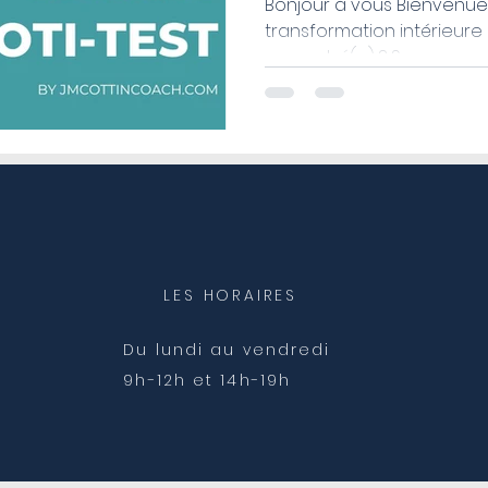
Bonjour à vous Bienvenu
transformation intérieure
ou centré(e) ? Savez-vous
LES HORAIRES
Du lundi au vendredi
9h-12h et 14h-19h