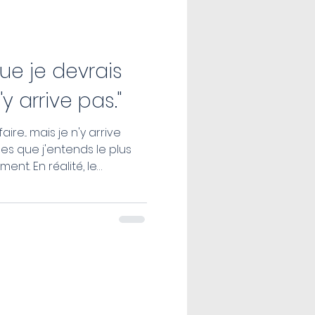
DECOUVERTE DE SOI
que je devrais
n'y arrive pas."
ire... mais je n'y arrive
lité, le
ement pas un manque de
souvent un
i suivent ? :